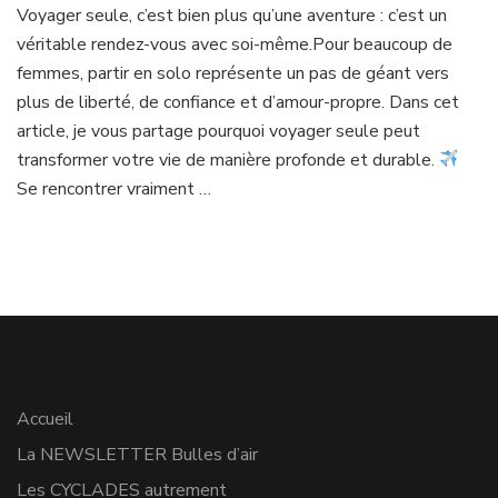
Voyager seule, c’est bien plus qu’une aventure : c’est un
voyager
véritable rendez-vous avec soi-même.Pour beaucoup de
seule
est
femmes, partir en solo représente un pas de géant vers
un
plus de liberté, de confiance et d’amour-propre. Dans cet
acte
article, je vous partage pourquoi voyager seule peut
de
transformer votre vie de manière profonde et durable.
guérison
intérieure
Se rencontrer vraiment …
Accueil
La NEWSLETTER Bulles d’air
Les CYCLADES autrement