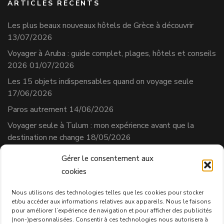
ARTICLES RÉCENTS
Les plus beaux nouveaux hôtels de Grèce à découvrir
13/07/2026
Voyager à Aruba : guide complet, plages, hôtels et conseils
2026
01/07/2026
Les 15 objets indispensables quand on voyage seule
17/06/2026
Paros autrement
14/06/2026
Voyager seule à Tulum : mon expérience avant que la
destination ne change
18/05/2026
Gérer le consentement aux
cookies
Séverine Cherix
Prestataire de services
Nous utilisons des technologies telles que les cookies pour stocker
et/ou accéder aux informations relatives aux appareils. Nous le faisons
N° affilié AVS : 331.684.3
pour améliorer l’expérience de navigation et pour afficher des publicités
Politique de confidentialité
(non-)personnalisées. Consentir à ces technologies nous autorisera à