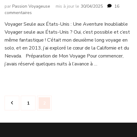
par
Passion Voyageuse
mis à jour le
30/04/2025
16
sur
commentaires
4
Voyager Seule aux États-Unis : Une Aventure Inoubliable
villes
Voyager seule aux États-Unis ? Oui, c’est possible et c’est
aux
USA,
même fantastique ! C’était mon deuxième long voyage en
1
solo, et en 2013, j’ai exploré le cœur de la Californie et du
fille
Nevada. Préparation de Mon Voyage Pour commencer,
!
j’avais réservé quelques nuits à l’avance à …
(Mise
à
jour
2025)
Pagination
Page
Page
1
2
des
publications