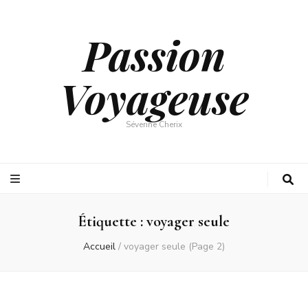
Passion
Voyageuse
Séverine Cherix
Étiquette :
voyager seule
Accueil
/
voyager seule
(Page 2)