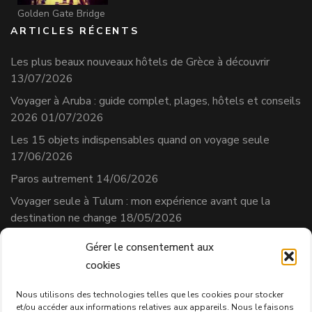
Golden Gate Bridge
ARTICLES RÉCENTS
Les plus beaux nouveaux hôtels de Grèce à découvrir
13/07/2026
Voyager à Aruba : guide complet, plages, hôtels et conseils
2026
01/07/2026
Les 15 objets indispensables quand on voyage seule
17/06/2026
Paros autrement
14/06/2026
Voyager seule à Tulum : mon expérience avant que la
destination ne change
18/05/2026
Gérer le consentement aux
cookies
Séverine Cherix
Prestataire de services
Nous utilisons des technologies telles que les cookies pour stocker
et/ou accéder aux informations relatives aux appareils. Nous le faisons