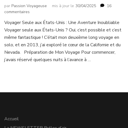
par
Passion Voyageuse
mis à jour le
30/04/2025
16
sur
commentaires
4
Voyager Seule aux États-Unis : Une Aventure Inoubliable
villes
Voyager seule aux États-Unis ? Oui, c’est possible et c’est
aux
USA,
même fantastique ! C’était mon deuxième long voyage en
1
solo, et en 2013, j’ai exploré le cœur de la Californie et du
fille
Nevada. Préparation de Mon Voyage Pour commencer,
!
j’avais réservé quelques nuits à l’avance à …
(Mise
à
jour
2025)
Accueil
La NEWSLETTER Bulles d’air