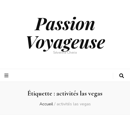
Passion
Voyageuse
Séverine Cherix
Étiquette :
activités las vegas
Accueil
/
activités las vegas