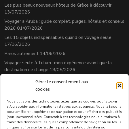
Les plus beaux nouveaux hôtels de Grèce à découvrir
13/07/2026
Voyager à Aruba : guide complet, plages, hôtels et conseils
2026
01/07/2026
Les 15 objets indispensables quand on voyage seule
17/06/2026
Paros autrement
14/06/2026
Voyager seule à Tulum : mon expérience avant que la
destination ne change
18/05/2026
Gérer le consentement aux
cookies
Séverine Cherix
Prestataire de services
Nous utilisons des technologies telles que les cookies pour stocker
et/ou accéder aux informations relatives aux appareils. Nous le faisons
N° affilié AVS : 331.684.3
pour améliorer l’expérience de navigation et pour afficher des publicités
Politique de confidentialité
(non-)personnalisées. Consentir à ces technologies nous autorisera à
traiter des données telles que le comportement de navigation ou les ID
uniques sur ce site. Le fait de ne pas consentir ou de retirer son