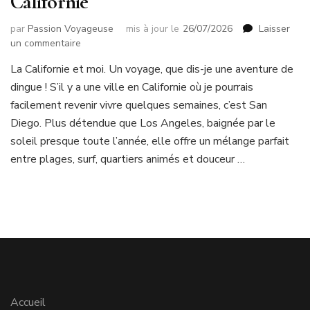
Californie
par
Passion Voyageuse
mis à jour le
26/07/2026
Laisser
sur
un commentaire
Visiter
La Californie et moi. Un voyage, que dis-je une aventure de
San
dingue ! S’il y a une ville en Californie où je pourrais
Diego
:
facilement revenir vivre quelques semaines, c’est San
mon
Diego. Plus détendue que Los Angeles, baignée par le
road
soleil presque toute l’année, elle offre un mélange parfait
trip
entre plages, surf, quartiers animés et douceur …
en
solo
et
mes
incontournables
en
Californie
Accueil