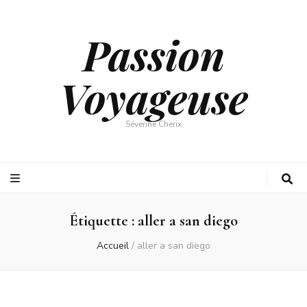
Passion
Voyageuse
Séverine Cherix
Étiquette :
aller a san diego
Accueil
/
aller a san diego