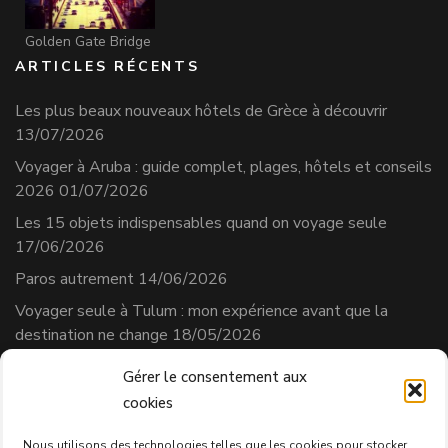
Golden Gate Bridge
ARTICLES RÉCENTS
Les plus beaux nouveaux hôtels de Grèce à découvrir
13/07/2026
Voyager à Aruba : guide complet, plages, hôtels et conseils
2026
01/07/2026
Les 15 objets indispensables quand on voyage seule
17/06/2026
Paros autrement
14/06/2026
Voyager seule à Tulum : mon expérience avant que la
destination ne change
18/05/2026
Gérer le consentement aux
cookies
Séverine Cherix
Prestataire de services
Nous utilisons des technologies telles que les cookies pour stocker