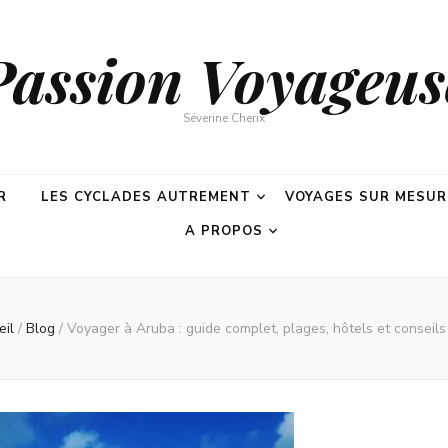
Passion Voyageus
Séverine Cherix
R
LES CYCLADES AUTREMENT
VOYAGES SUR MESUR
A PROPOS
eil
/
Blog
/
Voyager à Aruba : guide complet, plages, hôtels et conseil