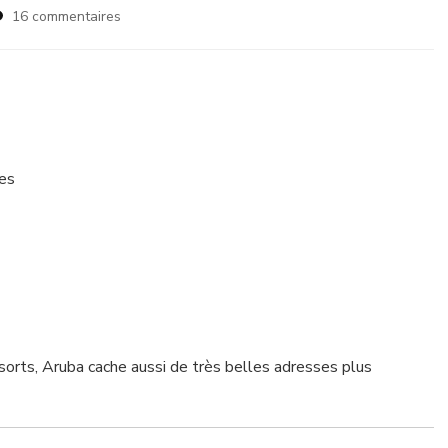
sur
16 commentaires
Voyager
à
Aruba
:
guide
complet,
plages,
bes
hôtels
et
conseils
2026
sorts, Aruba cache aussi de très belles adresses plus