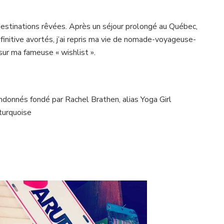
destinations rêvées. Après un séjour prolongé au Québec,
éfinitive avortés, j’ai repris ma vie de nomade-voyageuse-
sur ma fameuse « wishlist ».
ndonnés fondé par Rachel Brathen, alias Yoga Girl
turquoise