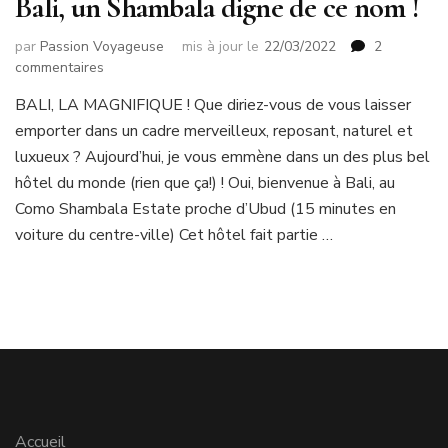
Bali, un Shambala digne de ce nom !
par
Passion Voyageuse
mis à jour le
22/03/2022
2
sur
commentaires
Bali,
BALI, LA MAGNIFIQUE ! Que diriez-vous de vous laisser
un
emporter dans un cadre merveilleux, reposant, naturel et
Shambala
digne
luxueux ? Aujourd’hui, je vous emmène dans un des plus bel
de
hôtel du monde (rien que ça!) ! Oui, bienvenue à Bali, au
ce
Como Shambala Estate proche d’Ubud (15 minutes en
nom
voiture du centre-ville) Cet hôtel fait partie …
!
Accueil