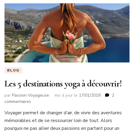
BLOG
Les 5 destinations yoga à découvrir!
par
Passion Voyageuse
mis à jour le
17/01/2018
2
sur
commentaires
Les
Voyager permet de changer d’air, de vivre des aventures
5
mémorables et de se ressourcer loin de tout. Alors
destinations
yoga
pourquoi ne pas allier deux passions en partant pour un
à