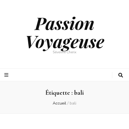
Passion
Voyageuse
Séverine Cherix
Étiquette :
bali
Accueil
/
bali