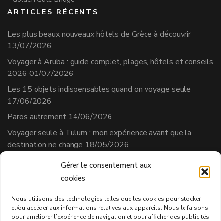
ARTICLES RÉCENTS
Les plus beaux nouveaux hôtels de Grèce à découvrir
13/07/2026
Voyager à Aruba : guide complet, plages, hôtels et conseils
2026
01/07/2026
Les 15 objets indispensables quand on voyage seule
17/06/2026
Paros autrement
14/06/2026
Voyager seule à Tulum : mon expérience avant que la
destination ne change
18/05/2026
Gérer le consentement aux
cookies
Séverine Cherix
Prestataire de services
Nous utilisons des technologies telles que les cookies pour stocker
et/ou accéder aux informations relatives aux appareils. Nous le faisons
N° affilié AVS : 331.684.3
pour améliorer l’expérience de navigation et pour afficher des publicités