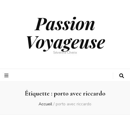
Passion
Voyageuse
Séverine Cherix
Étiquette :
porto avec riccardo
Accueil
/
porto avec riccardo