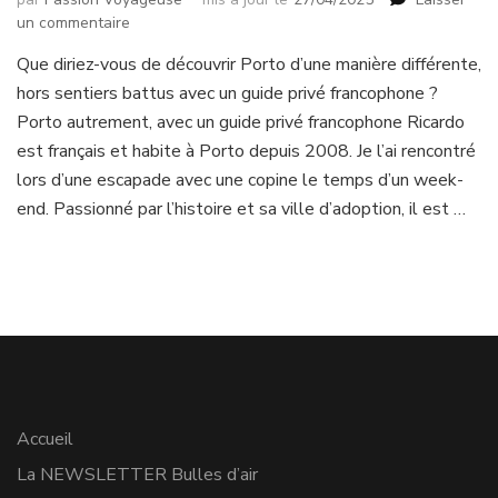
sur
un commentaire
Porto
Que diriez-vous de découvrir Porto d’une manière différente,
à
hors sentiers battus avec un guide privé francophone ?
découvrir
différemment
Porto autrement, avec un guide privé francophone Ricardo
et
est français et habite à Porto depuis 2008. Je l’ai rencontré
en
lors d’une escapade avec une copine le temps d’un week-
français
end. Passionné par l’histoire et sa ville d’adoption, il est …
Accueil
La NEWSLETTER Bulles d’air