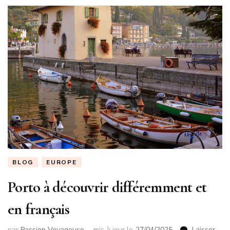
BLOG
EUROPE
Porto à découvrir différemment et
en français
par
Passion Voyageuse
mis à jour le
27/04/2025
Laisser