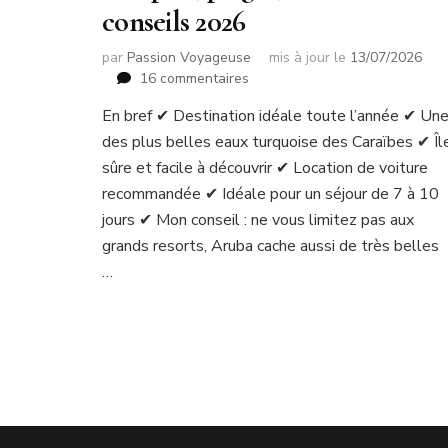
conseils 2026
par
Passion Voyageuse
mis à jour le
13/07/2026
sur
16 commentaires
Voyager
En bref ✔ Destination idéale toute l’année ✔ Un
à
des plus belles eaux turquoise des Caraïbes ✔ Îl
Aruba
:
sûre et facile à découvrir ✔ Location de voiture
guide
recommandée ✔ Idéale pour un séjour de 7 à 10
complet,
jours ✔ Mon conseil : ne vous limitez pas aux
plages,
grands resorts, Aruba cache aussi de très belles
hôtels
et
…
conseils
2026