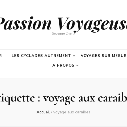
Passion Voyageus
Séverine Cherix
R
LES CYCLADES AUTREMENT
VOYAGES SUR MESUR
A PROPOS
iquette :
voyage aux caraib
Accueil
/
voyage aux caraibes