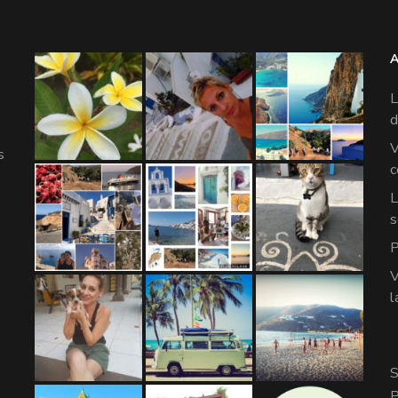
L
d
V
s
c
L
s
P
V
l
S
P