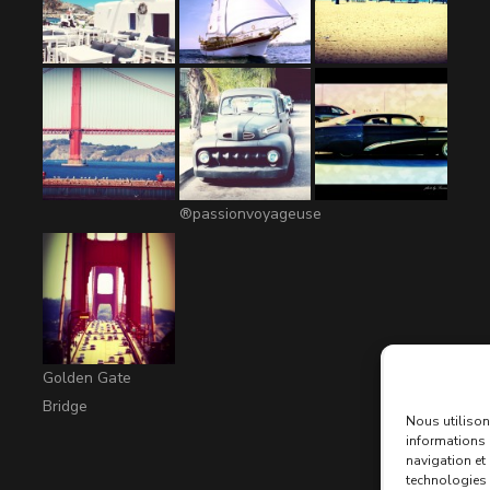
®passionvoyageuse
Golden Gate
Bridge
Nous utilison
informations 
navigation et
technologies 