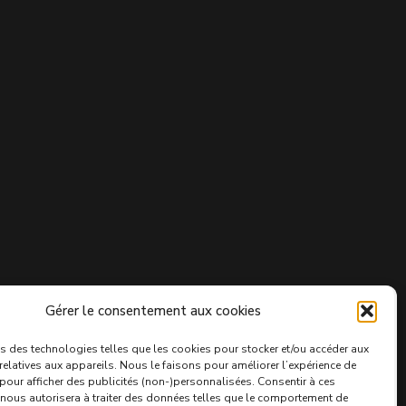
Gérer le consentement aux cookies
s des technologies telles que les cookies pour stocker et/ou accéder aux
relatives aux appareils. Nous le faisons pour améliorer l’expérience de
 pour afficher des publicités (non-)personnalisées. Consentir à ces
nous autorisera à traiter des données telles que le comportement de