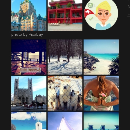
N
P
photo by Pixabay