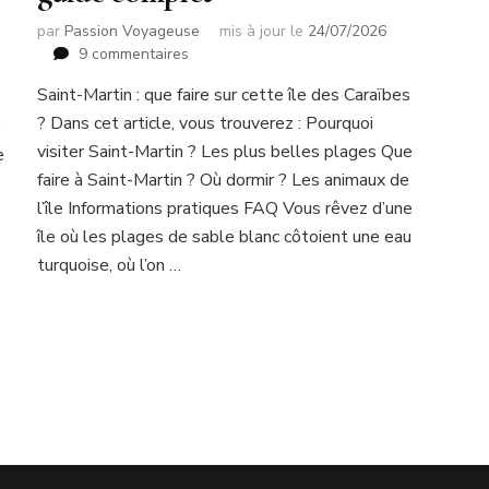
par
Passion Voyageuse
mis à jour le
24/07/2026
sur
9 commentaires
Saint-
Saint-Martin : que faire sur cette île des Caraïbes
Martin
? Dans cet article, vous trouverez : Pourquoi
:
e
que
visiter Saint-Martin ? Les plus belles plages Que
e
faire
faire à Saint-Martin ? Où dormir ? Les animaux de
sur
l’île Informations pratiques FAQ Vous rêvez d’une
cette
île où les plages de sable blanc côtoient une eau
île
des
turquoise, où l’on …
Caraïbes
?
Mon
guide
complet