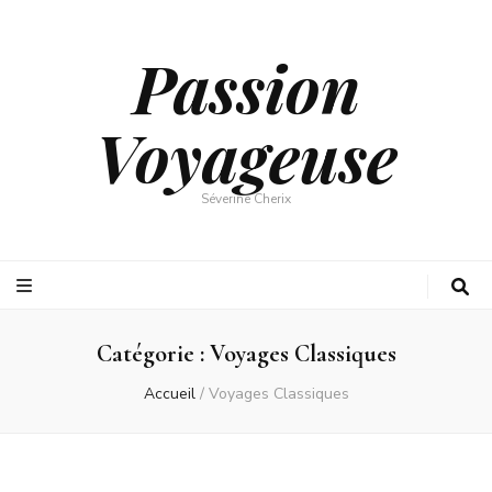
Passion
Voyageuse
Séverine Cherix
Catégorie :
Voyages Classiques
Accueil
/
Voyages Classiques