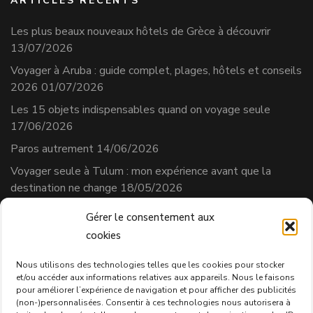
ARTICLES RÉCENTS
Les plus beaux nouveaux hôtels de Grèce à découvrir
13/07/2026
Voyager à Aruba : guide complet, plages, hôtels et conseils
2026
01/07/2026
Les 15 objets indispensables quand on voyage seule
17/06/2026
Paros autrement
14/06/2026
Voyager seule à Tulum : mon expérience avant que la
destination ne change
18/05/2026
Gérer le consentement aux
cookies
Séverine Cherix
Prestataire de services
Nous utilisons des technologies telles que les cookies pour stocker
et/ou accéder aux informations relatives aux appareils. Nous le faisons
N° affilié AVS : 331.684.3
pour améliorer l’expérience de navigation et pour afficher des publicités
Politique de confidentialité
(non-)personnalisées. Consentir à ces technologies nous autorisera à