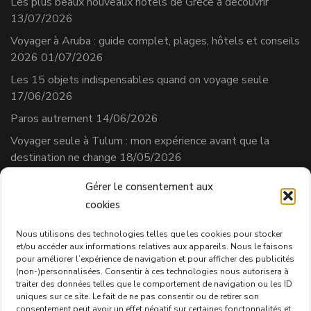
Les plus beaux nouveaux hôtels de Grèce à découvrir
13/07/2026
Voyager à Aruba : guide complet, plages, hôtels et conseils
2026
01/07/2026
Les 15 objets indispensables quand on voyage seule
17/06/2026
Paros autrement
14/06/2026
Voyager seule à Tulum : mon expérience avant que la
destination ne change
18/05/2026
Gérer le consentement aux
cookies
Séverine Cherix
Prestataire de services
Nous utilisons des technologies telles que les cookies pour stocker
et/ou accéder aux informations relatives aux appareils. Nous le faisons
N° affilié AVS : 331.684.3
pour améliorer l’expérience de navigation et pour afficher des publicités
Politique de confidentialité
(non-)personnalisées. Consentir à ces technologies nous autorisera à
traiter des données telles que le comportement de navigation ou les ID
uniques sur ce site. Le fait de ne pas consentir ou de retirer son
consentement peut avoir un effet négatif sur certaines fonctonnalités et