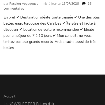
par
Passion Voyageuse
mis à jour le
13/07/2026
16
sur
commentaires
Voyager
En bref ✔ Destination idéale toute l’année ✔ Une des plus
à
belles eaux turquoise des Caraïbes ✔ Île sûre et facile à
Aruba
:
découvrir ✔ Location de voiture recommandée ✔ Idéale
guide
pour un séjour de 7 à 10 jours ✔ Mon conseil : ne vous
complet,
limitez pas aux grands resorts, Aruba cache aussi de très
plages,
belles …
hôtels
et
conseils
2026
Accueil
La NEWSLETTER Bulles d’air