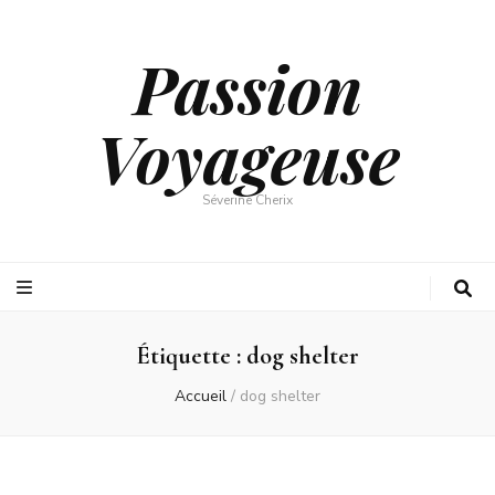
Passion
Voyageuse
Séverine Cherix
Étiquette :
dog shelter
Accueil
/
dog shelter