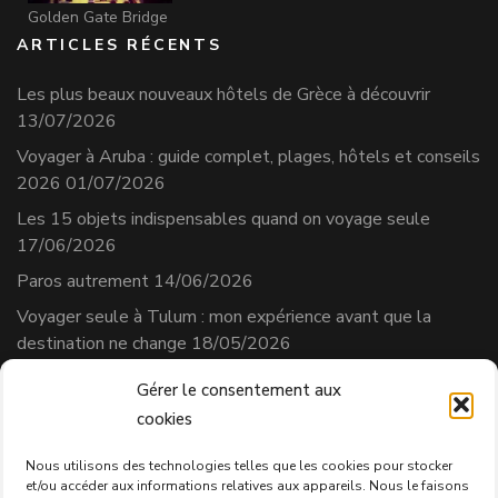
Golden Gate Bridge
ARTICLES RÉCENTS
Les plus beaux nouveaux hôtels de Grèce à découvrir
13/07/2026
Voyager à Aruba : guide complet, plages, hôtels et conseils
2026
01/07/2026
Les 15 objets indispensables quand on voyage seule
17/06/2026
Paros autrement
14/06/2026
Voyager seule à Tulum : mon expérience avant que la
destination ne change
18/05/2026
Gérer le consentement aux
cookies
Séverine Cherix
Prestataire de services
Nous utilisons des technologies telles que les cookies pour stocker
et/ou accéder aux informations relatives aux appareils. Nous le faisons
N° affilié AVS : 331.684.3