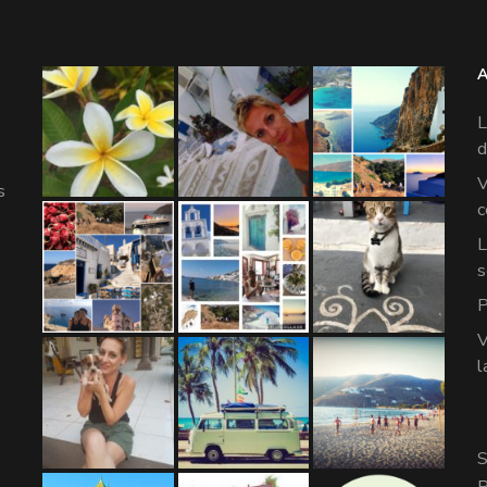
L
d
V
s
c
L
s
P
V
l
S
P