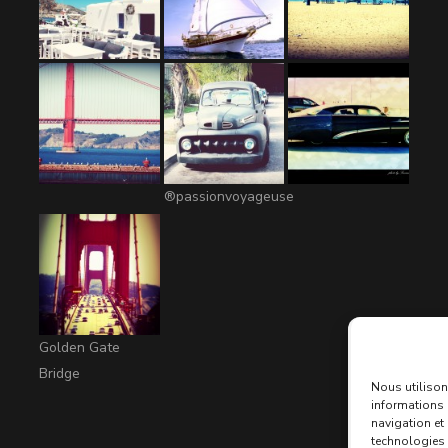
®passionvoyageuse
Golden Gate
Bridge
Nous utilison
informations 
navigation et
technologies 