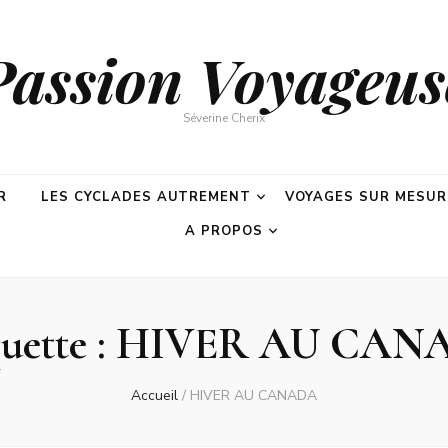
Passion Voyageus
Séverine Cherix
R
LES CYCLADES AUTREMENT
VOYAGES SUR MESUR
A PROPOS
uette :
HIVER AU CAN
Accueil
/
HIVER AU CANADA