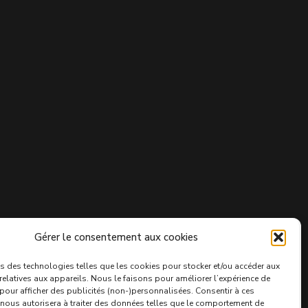
Gérer le consentement aux cookies
s des technologies telles que les cookies pour stocker et/ou accéder aux
relatives aux appareils. Nous le faisons pour améliorer l’expérience de
 pour afficher des publicités (non-)personnalisées. Consentir à ces
nous autorisera à traiter des données telles que le comportement de