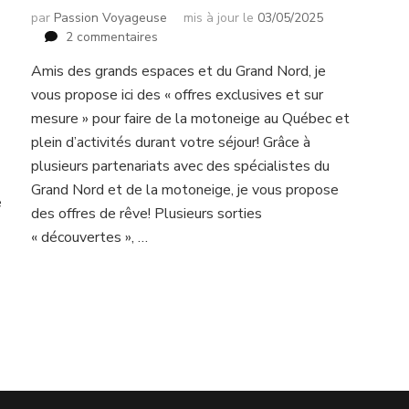
par
Passion Voyageuse
mis à jour le
03/05/2025
sur
2 commentaires
Motoneige/Buggy/chiens
Amis des grands espaces et du Grand Nord, je
de
vous propose ici des « offres exclusives et sur
traîneau
au
mesure » pour faire de la motoneige au Québec et
Québec
plein d’activités durant votre séjour! Grâce à
!
plusieurs partenariats avec des spécialistes du
Grand Nord et de la motoneige, je vous propose
e
des offres de rêve! Plusieurs sorties
« découvertes », …