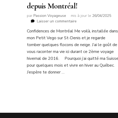
depuis Montréal!
par
Passion Voyageuse
mis à jour le
26/04/2025
sur
Laisser un commentaire
C’est
Confidences de Montréal Me voilà, installée dans
l’heure
mon Petit Vego sur St-Denis et je regarde
des
confidences…
tomber quelques flocons de neige. J’ai le goût de
depuis
vous raconter ma vie ici durant ce 2ème voyage
Montréal!
hivernal de 2016. Pourquoi j’ai quitté ma Suiss
pour quelques mois et vivre en hiver au Québec.
J’espère te donner …