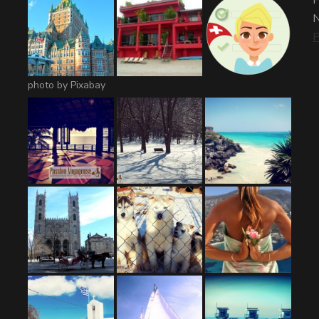
N
P
photo by Pixabay