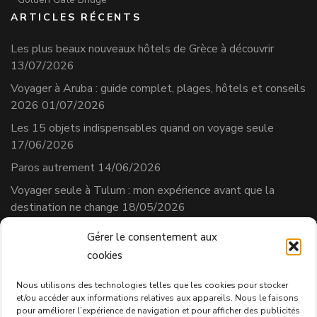
ARTICLES RÉCENTS
Les plus beaux nouveaux hôtels de Grèce à découvrir
13/07/2026
Voyager à Aruba : guide complet, plages, hôtels et conseils
2026
01/07/2026
Les 15 objets indispensables quand on voyage seule
17/06/2026
Paros autrement
14/06/2026
Voyager seule à Tulum : mon expérience avant que la
destination ne change
18/05/2026
Gérer le consentement aux
cookies
Séverine Cherix
Prestataire de services
Nous utilisons des technologies telles que les cookies pour stocker
et/ou accéder aux informations relatives aux appareils. Nous le faisons
N° affilié AVS : 331.684.3
pour améliorer l’expérience de navigation et pour afficher des publicités