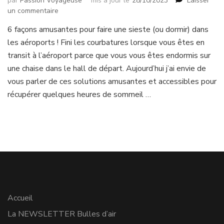
par
Passion Voyageuse
mis à jour le
28/10/2023
Laisser
sur
un commentaire
6
6 façons amusantes pour faire une sieste (ou dormir) dans
lieux
les aéroports ! Fini les courbatures lorsque vous êtes en
amusants
pour
transit à l’aéroport parce que vous vous êtes endormis sur
faire
une chaise dans le hall de départ. Aujourd’hui j’ai envie de
une
vous parler de ces solutions amusantes et accessibles pour
sieste
récupérer quelques heures de sommeil …
dans
les
aéroports!
Accueil
La NEWSLETTER Bulles d’air