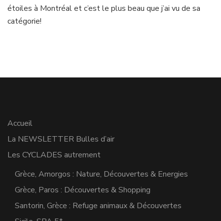
Montréal,
étoiles à Montréal et c’est le plus beau que j’ai vu de sa
un
catégorie!
hôtel
idéal
!
(mise
à
jour
en
2023)
Accueil
La NEWSLETTER Bulles d’air
Les CYCLADES autrement
Grèce, Amorgos : Nature, Découvertes & Energies
Grèce, Paros : Découvertes & Shopping
Santorin, Grèce : Refuge animaux & Découvertes