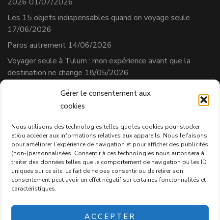
2026
01/07/2026
Les 15 objets indispensables quand on voyage seule
17/06/2026
Paros autrement
14/06/2026
Voyager seule à Tulum : mon expérience avant que la
destination ne change
18/05/2026
Gérer le consentement aux
cookies
Séverine Cherix
Prestataire de services
Nous utilisons des technologies telles que les cookies pour stocker
et/ou accéder aux informations relatives aux appareils. Nous le faisons
N° affilié AVS : 331.684.3
pour améliorer l’expérience de navigation et pour afficher des publicités
Politique de confidentialité
(non-)personnalisées. Consentir à ces technologies nous autorisera à
traiter des données telles que le comportement de navigation ou les ID
uniques sur ce site. Le fait de ne pas consentir ou de retirer son
consentement peut avoir un effet négatif sur certaines fonctonnalités et
caractéristiques.
2026 Copyright
Passion Voyageuse
.
Blossom Chic - Développé
ACCEPTER
par
Blossom Themes
.Propulsé par
WordPress
.