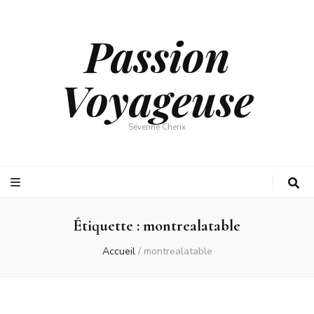
Passion
Voyageuse
Séverine Cherix
Étiquette :
montrealatable
Accueil
/
montrealatable