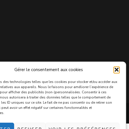
Gérer le consentement aux cookies
s des technologies telles que les cookies pour stocker et/ou accéder aux
relatives aux appareils. Nous le faisons pour améliorer l’expérience de
 pour afficher des publicités (non-)personnalisées. Consentir à ces
nous autorisera à traiter des données telles que le comportement de
les ID uniques sur ce site. Le fait de ne pas consentir ou de retirer son
eut avoir un effet négatif sur certaines fonctonnalités et
es.
ss
.
POLITIQUE DE CONFIDENTIALITÉ