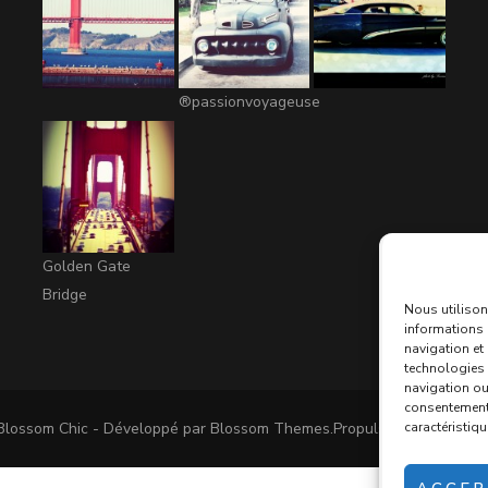
®passionvoyageuse
Golden Gate
Bridge
Nous utilison
informations 
navigation et
technologies 
navigation ou 
consentement p
caractéristiqu
Blossom Chic - Développé par
Blossom Themes
.Propulsé par
WordPre