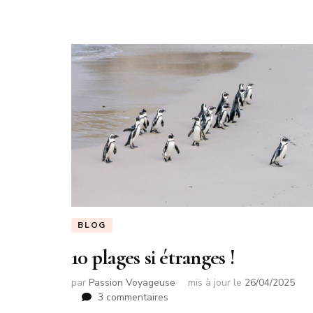
BLOG
10 plages si étranges !
par
Passion Voyageuse
mis à jour le
26/04/2025
sur
3 commentaires
10