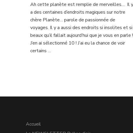
Ah cette planète est remplie de merveilles… Il 
plages
a des centaines d’endroits magiques sur notre
si
étranges
chère Planète… parole de passionnée de
!
voyages. Il y a aussi des endroits si insolites et si
beaux qu’il fallait aujourd’hui que je vous en parle !
J’en ai sélectionné 10 ! J’ai eu la chance de voir
certains …
Accueil