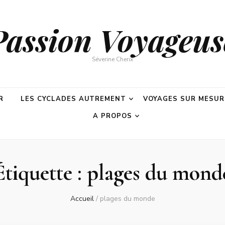
Passion Voyageus
Séverine Cherix
R
LES CYCLADES AUTREMENT
VOYAGES SUR MESUR
A PROPOS
Étiquette :
plages du mond
Accueil
/
plages du monde