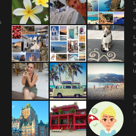
L
d
V
s
c
L
s
P
V
l
S
P
N
P