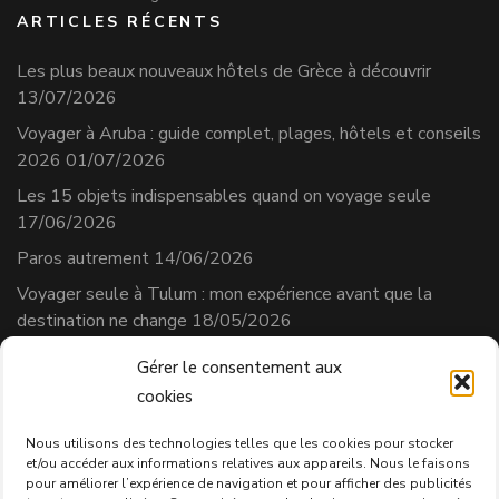
ARTICLES RÉCENTS
Les plus beaux nouveaux hôtels de Grèce à découvrir
13/07/2026
Voyager à Aruba : guide complet, plages, hôtels et conseils
2026
01/07/2026
Les 15 objets indispensables quand on voyage seule
17/06/2026
Paros autrement
14/06/2026
Voyager seule à Tulum : mon expérience avant que la
destination ne change
18/05/2026
Gérer le consentement aux
cookies
Séverine Cherix
Prestataire de services
Nous utilisons des technologies telles que les cookies pour stocker
et/ou accéder aux informations relatives aux appareils. Nous le faisons
N° affilié AVS : 331.684.3
pour améliorer l’expérience de navigation et pour afficher des publicités