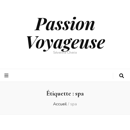
Passion
Voyageuse
Séverine Cherix
Étiquette :
spa
Accueil
/
spa