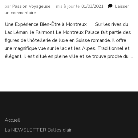
par
Passion Voyageuse
mis à jour le
01/03/2021
Laisser
sur
un commentaire
Une
Une Expérience Bien-Être à Montreux Sur les rives du
Expérience
Lac Léman, le Fairmont Le Montreux Palace fait partie des
Bien-
Être
figures de l’hôtellerie de luxe en Suisse romande. Il offre
à
une magnifique vue sur le lac et les Alpes. Traditionnel et
Montreux
élégant, il est situé en pleine ville et se trouve proche du …
Accueil
La NEWSLETTER Bulles d’air