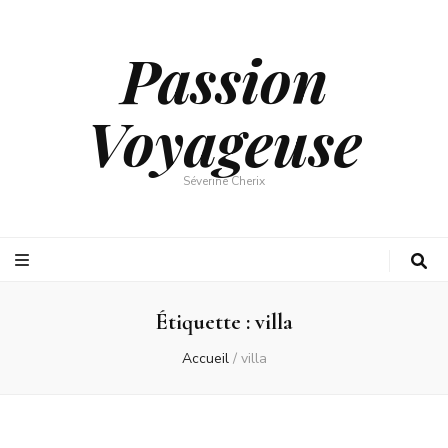
Passion
Voyageuse
Séverine Cherix
Étiquette :
villa
Accueil
/
villa