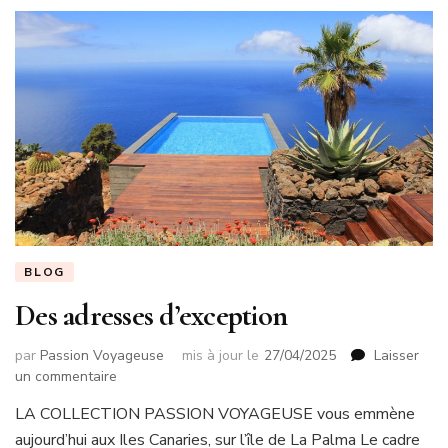
BLOG
Des adresses d’exception
par
Passion Voyageuse
mis à jour le
27/04/2025
Laisser
sur
un commentaire
Des
LA COLLECTION PASSION VOYAGEUSE vous emmène
adresses
aujourd’hui aux Iles Canaries, sur l’île de La Palma Le cadre
d’exception