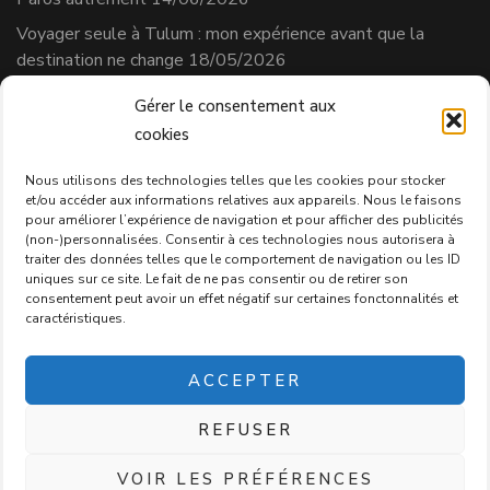
Voyager seule à Tulum : mon expérience avant que la
destination ne change
18/05/2026
Gérer le consentement aux
cookies
Séverine Cherix
Prestataire de services
Nous utilisons des technologies telles que les cookies pour stocker
et/ou accéder aux informations relatives aux appareils. Nous le faisons
N° affilié AVS : 331.684.3
pour améliorer l’expérience de navigation et pour afficher des publicités
Politique de confidentialité
(non-)personnalisées. Consentir à ces technologies nous autorisera à
traiter des données telles que le comportement de navigation ou les ID
uniques sur ce site. Le fait de ne pas consentir ou de retirer son
consentement peut avoir un effet négatif sur certaines fonctonnalités et
caractéristiques.
2026 Copyright
Passion Voyageuse
.
Blossom Chic - Développé
ACCEPTER
par
Blossom Themes
.Propulsé par
WordPress
.
POLITIQUE DE CONFIDENTIALITÉ
REFUSER
VOIR LES PRÉFÉRENCES