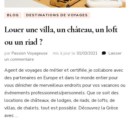
BLOG
DESTINATIONS DE VOYAGES
Louer une villa, un château, un loft
ou un riad ?
par
Passion Voyageuse
mis à jour le
01/03/2021
Laisser
sur
un commentaire
Louer
Agent de voyages de métier et certifiée, je collabore avec
une
des partenaires en Europe et dans le monde entier pour
villa,
un
vous dénicher de merveilleux endroits pour vos vacances ou
château,
événements professionnels/personnels. Que ce soit des
un
locations de châteaux, de lodges, de riads, de lofts, de
loft
villas, de chalets, tout est possible. Découvrez la Grèce
ou
un
avec …
riad
?