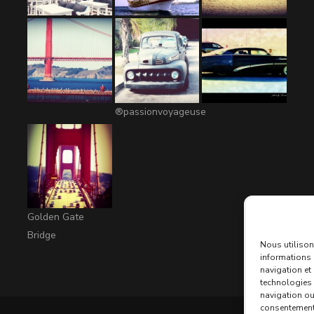
®passionvoyageuse
Golden Gate
Bridge
Nous utilison
informations 
navigation et
technologies 
navigation ou 
consentement p