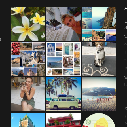
L
d
V
s
c
L
s
P
V
l
S
P
N