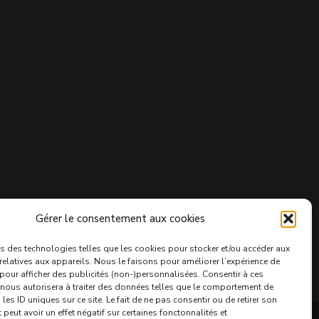
Gérer le consentement aux cookies
s des technologies telles que les cookies pour stocker et/ou accéder aux
relatives aux appareils. Nous le faisons pour améliorer l’expérience de
 pour afficher des publicités (non-)personnalisées. Consentir à ces
nous autorisera à traiter des données telles que le comportement de
les ID uniques sur ce site. Le fait de ne pas consentir ou de retirer son
eut avoir un effet négatif sur certaines fonctonnalités et