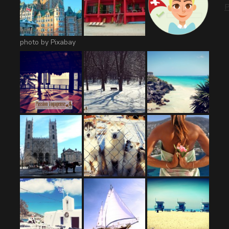
P
photo by Pixabay