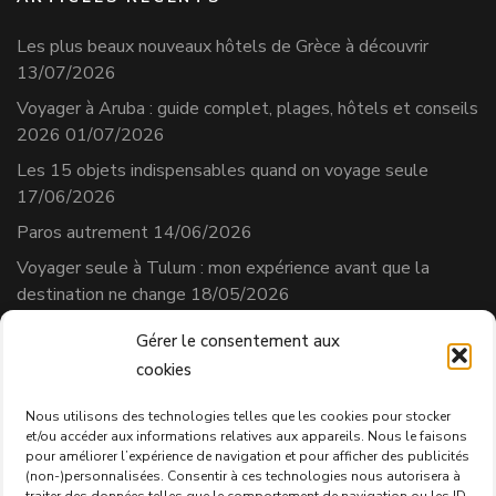
Les plus beaux nouveaux hôtels de Grèce à découvrir
13/07/2026
Voyager à Aruba : guide complet, plages, hôtels et conseils
2026
01/07/2026
Les 15 objets indispensables quand on voyage seule
17/06/2026
Paros autrement
14/06/2026
Voyager seule à Tulum : mon expérience avant que la
destination ne change
18/05/2026
Gérer le consentement aux
cookies
Séverine Cherix
Prestataire de services
Nous utilisons des technologies telles que les cookies pour stocker
et/ou accéder aux informations relatives aux appareils. Nous le faisons
N° affilié AVS : 331.684.3
pour améliorer l’expérience de navigation et pour afficher des publicités
Politique de confidentialité
(non-)personnalisées. Consentir à ces technologies nous autorisera à