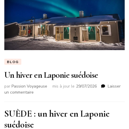
BLOG
Un hiver en Laponie suédoise
par
Passion Voyageuse
mis à jour le
29/07/2026
Laisser
sur
un commentaire
Un
hiver
en
SU
È
DE : un hiver en Laponie
Laponie
suédoise
suédoise