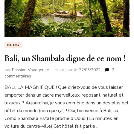
BLOG
Bali, un Shambala digne de ce nom !
par
Passion Voyageuse
mis à jour le
22/03/2022
2
sur
commentaires
Bali,
BALI, LA MAGNIFIQUE ! Que diriez-vous de vous laisser
un
emporter dans un cadre merveilleux, reposant, naturel et
Shambala
digne
luxueux ? Aujourd’hui, je vous emmène dans un des plus bel
de
hôtel du monde (rien que ça!) ! Oui, bienvenue à Bali, au
ce
Como Shambala Estate proche d’Ubud (15 minutes en
nom
voiture du centre-ville) Cet hôtel fait partie …
!