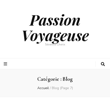
Passion
Voyageuse
Séverine Cherix
Catégorie :
Blog
Accueil
/
Blog
(Page 7)