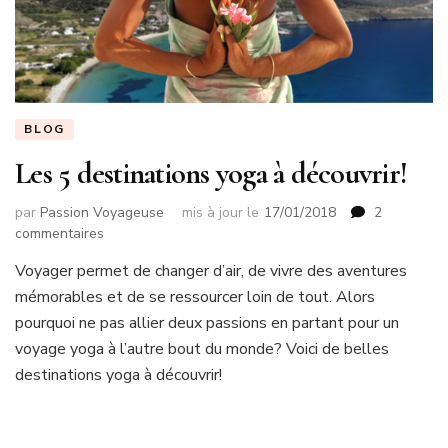
BLOG
Les 5 destinations yoga à découvrir!
par
Passion Voyageuse
mis à jour le
17/01/2018
2
sur
commentaires
Les
Voyager permet de changer d’air, de vivre des aventures
5
mémorables et de se ressourcer loin de tout. Alors
destinations
yoga
pourquoi ne pas allier deux passions en partant pour un
à
voyage yoga à l’autre bout du monde? Voici de belles
découvrir!
destinations yoga à découvrir!