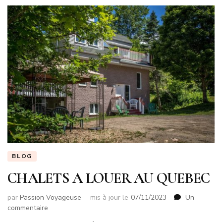
BLOG
CHALETS A LOUER AU QUEBEC
par
Passion Voyageuse
mis à jour le
07/11/2023
Un
sur
commentaire
CHALETS