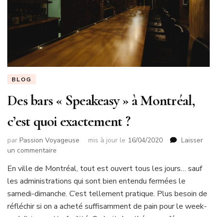
BLOG
Des bars « Speakeasy » à Montréal,
c’est quoi exactement ?
par
Passion Voyageuse
mis à jour le
16/04/2020
Laisser
sur
un commentaire
Des
En ville de Montréal, tout est ouvert tous les jours… sauf
bars
les administrations qui sont bien entendu fermées le
« Speakeasy »
à
samedi-dimanche. C’est tellement pratique. Plus besoin de
Montréal,
réfléchir si on a acheté suffisamment de pain pour le week-
c’est