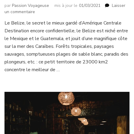
par
Passion Voyageuse
mis à jour le
01/03/2021
Laisser
sur
un commentaire
Connaissez-
Le Belize, le secret le mieux gardé d’Amérique Centrale
vous
Destination encore confidentielle, le Belize est niché entre
le
Belize?
le Mexique et le Guatemala, et jouit d’une magnifique côte
5
sur la mer des Caraïbes. Forêts tropicales, paysages
bonnes
sauvages, somptueuses plages de sable blanc, paradis des
raisons
plongeurs, etc. : ce petit territoire de 23000 km2
d’y
aller
concentre le meilleur de …