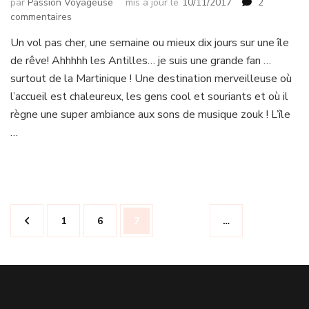
par
Passion Voyageuse
mis à jour le
10/11/2017
2
sur
commentaires
Comment
Un vol pas cher, une semaine ou mieux dix jours sur une île
trouver
de rêve! Ahhhhh les Antilles… je suis une grande fan …
un
vol
surtout de la Martinique ! Une destination merveilleuse où
pas
l’accueil est chaleureux, les gens cool et souriants et où il
cher
règne une super ambiance aux sons de musique zouk ! L’île
pour
…
les
Antilles
?
Pagination
Page
Page
Page
1
6
7
…
des
publications