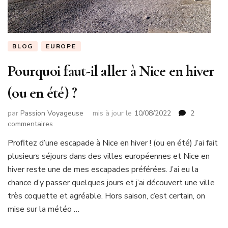
BLOG
EUROPE
Pourquoi faut-il aller à Nice en hiver
(ou en été) ?
par
Passion Voyageuse
mis à jour le
10/08/2022
2
sur
commentaires
Pourquoi
Profitez d’une escapade à Nice en hiver ! (ou en été) J’ai fait
faut-
plusieurs séjours dans des villes européennes et Nice en
il
aller
hiver reste une de mes escapades préférées. J’ai eu la
à
chance d’y passer quelques jours et j’ai découvert une ville
Nice
très coquette et agréable. Hors saison, c’est certain, on
en
mise sur la météo …
hiver
(ou