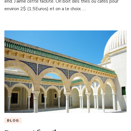
end. J’aime cette facilité. On boit des thés ou cafés pour
quoi
environ 2$ (1,5Euros) et on a le choix. …
exactement
?
BLOG