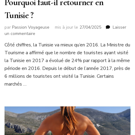
Pourquoi faut-il retourner en
Tunisie ?
par
Passion Voyageuse
mis à jour le
27/04/2025
Laisser
sur
un commentaire
Pourquoi
Côté chiffres, la Tunisie va mieux qu’en 2016. La Ministre du
faut-
Tourisme a affirmé que le nombre de touristes ayant visité
il
retourner
la Tunisie en 2017 a évolué de 24% par rapport à la même
en
période en 2016. Depuis le début de l’année 2017, près de
Tunisie ?
6 millions de touristes ont visité la Tunisie. Certains
marchés …