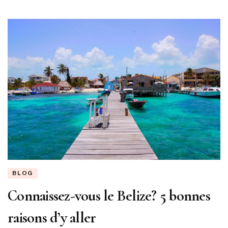
en
été)
?
BLOG
Connaissez-vous le Belize? 5 bonnes
raisons d’y aller