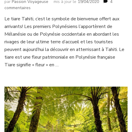
par
Passion Voyageuse
mis à jour le
19/04/2020
4
sur
commentaires
Le
Le tiare Tahiti, c’est le symbole de bienvenue offert aux
Tiare
arrivants! Les premiers Polynésiens l’apportèrent de
Tahiti
…
Mélanésie ou de Polynésie occidentale en abordant les
plus
rivages de leur ultime terre d’accueil et les touristes
qu’un
peuvent aujourd’hui la découvrir en atterrissant à Tahiti. Le
symbole
tiare est une fleur patrimoniale en Polynésie française
!
Tiare signifie « fleur » en …