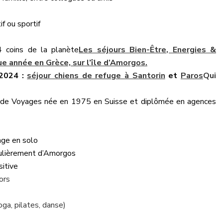
if ou sportif
4 coins de la planète
Les séjours Bien-Être, Energies &
e année en Grèce, sur l’île d’Amorgos.
 2024 :
séjour chiens de refuge à Santorin
et
Paros
Qui
 de Voyages née en 1975 en Suisse et diplômée en agences
age en solo
culièrement d’Amorgos
sitive
ors
ga, pilates, danse)