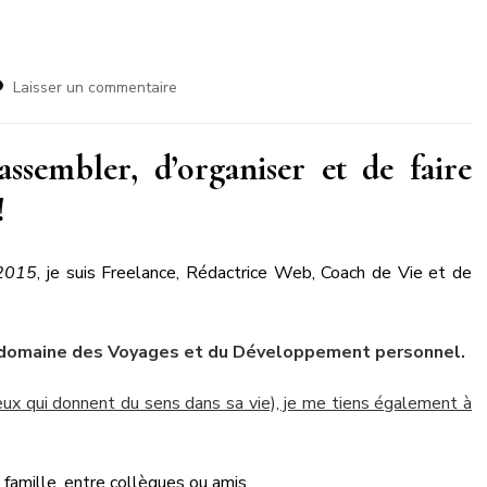
sur
Laisser un commentaire
Plus
qu’une
agent
assembler, d’organiser et de faire
de
!
voyages
 2015
, je suis Freelance, Rédactrice Web, Coach de Vie et de
 domaine des Voyages et du Développement personnel.
ceux qui donnent du sens dans sa vie), je me tiens également à
 famille, entre collègues ou amis