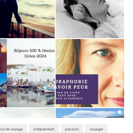
nce de voyage
independant
passion
voyager