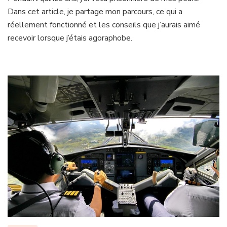
:
Dans cet article, je partage mon parcours, ce qui a
comment
j’en
réellement fonctionné et les conseils que j’aurais aimé
suis
recevoir lorsque j’étais agoraphobe.
venue
à
bout
?