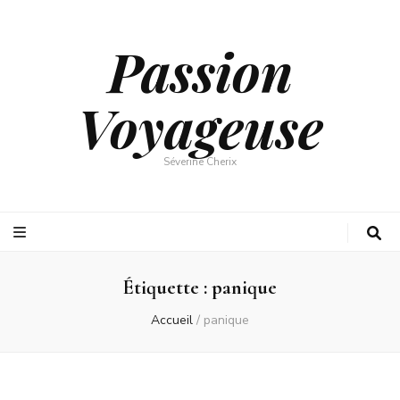
Passion
Voyageuse
Séverine Cherix
Étiquette :
panique
Accueil
/
panique