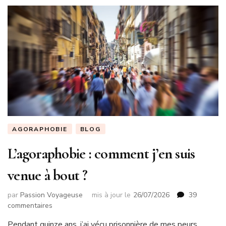
AGORAPHOBIE
BLOG
L’agoraphobie : comment j’en suis
venue à bout ?
par
Passion Voyageuse
mis à jour le
26/07/2026
39
sur
commentaires
L’agoraphobie
Pendant quinze ans, j’ai vécu prisonnière de mes peurs.