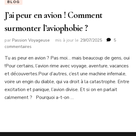
BLOG
J’ai peur en avion ! Comment
surmonter l’aviophobie ?
par
Passion Voyageuse
mis à jour le
29/07/2025
5
sur
commentaires
J’ai
Tu as peur en avion ? Pas moi… mais beaucoup de gens, oui
peur
!Pour certains, l’avion rime avec voyage, aventure, vacances
en
avion
et découvertes.Pour d’autres, c’est une machine infernale,
!
voire un engin du diable, qui va droit à la catastrophe. Entre
Comment
excitation et panique, l’avion divise. Et si on en parlait
surmonter
calmement ? Pourquoi a-t-on …
l’aviophobie
?