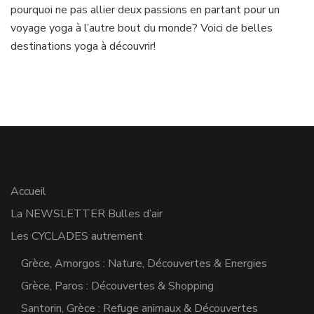
yoga
pourquoi ne pas allier deux passions en partant pour un
à
voyage yoga à l’autre bout du monde? Voici de belles
découvrir!
destinations yoga à découvrir!
Accueil
La NEWSLETTER Bulles d’air
Les CYCLADES autrement
Grèce, Amorgos : Nature, Découvertes & Energies
Grèce, Paros : Découvertes & Shopping
Santorin, Grèce : Refuge animaux & Découvertes