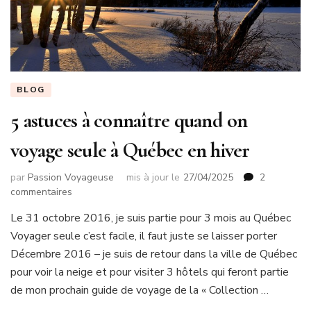
BLOG
5 astuces à connaître quand on
voyage seule à Québec en hiver
par
Passion Voyageuse
mis à jour le
27/04/2025
2
sur
commentaires
5
Le 31 octobre 2016, je suis partie pour 3 mois au Québec
astuces
Voyager seule c’est facile, il faut juste se laisser porter
à
connaître
Décembre 2016 – je suis de retour dans la ville de Québec
quand
pour voir la neige et pour visiter 3 hôtels qui feront partie
on
de mon prochain guide de voyage de la « Collection …
voyage
seule