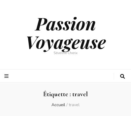
Passion
Voyageuse
Séverine Cherix
Étiquette :
travel
Accueil
/
travel