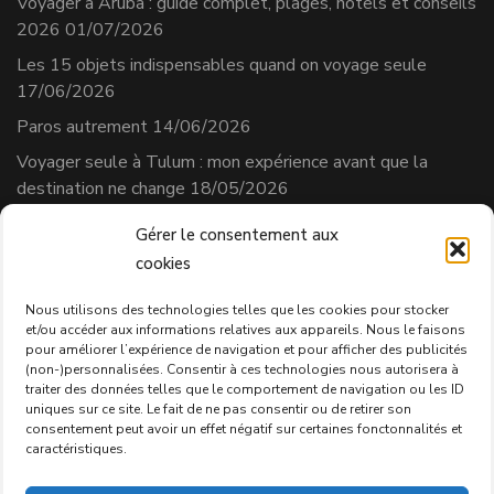
Voyager à Aruba : guide complet, plages, hôtels et conseils
2026
01/07/2026
Les 15 objets indispensables quand on voyage seule
17/06/2026
Paros autrement
14/06/2026
Voyager seule à Tulum : mon expérience avant que la
destination ne change
18/05/2026
Gérer le consentement aux
cookies
Séverine Cherix
Prestataire de services
Nous utilisons des technologies telles que les cookies pour stocker
et/ou accéder aux informations relatives aux appareils. Nous le faisons
N° affilié AVS : 331.684.3
pour améliorer l’expérience de navigation et pour afficher des publicités
Politique de confidentialité
(non-)personnalisées. Consentir à ces technologies nous autorisera à
traiter des données telles que le comportement de navigation ou les ID
uniques sur ce site. Le fait de ne pas consentir ou de retirer son
consentement peut avoir un effet négatif sur certaines fonctonnalités et
caractéristiques.
2026 Copyright
Passion Voyageuse
.
Blossom Chic - Développé