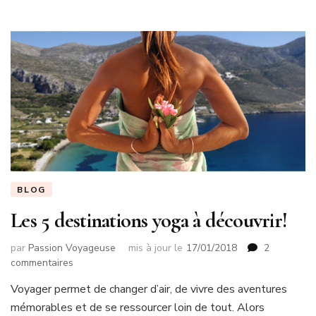
à
Québec
en
hiver
BLOG
Les 5 destinations yoga à découvrir!
par
Passion Voyageuse
mis à jour le
17/01/2018
2
sur
commentaires
Les
Voyager permet de changer d’air, de vivre des aventures
5
mémorables et de se ressourcer loin de tout. Alors
destinations