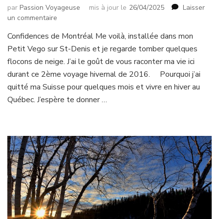
par
Passion Voyageuse
mis à jour le
26/04/2025
Laisser
sur
un commentaire
C’est
Confidences de Montréal Me voilà, installée dans mon
l’heure
Petit Vego sur St-Denis et je regarde tomber quelques
des
confidences…
flocons de neige. J’ai le goût de vous raconter ma vie ici
depuis
durant ce 2ème voyage hivernal de 2016. Pourquoi j’ai
Montréal!
quitté ma Suisse pour quelques mois et vivre en hiver au
Québec. J’espère te donner …