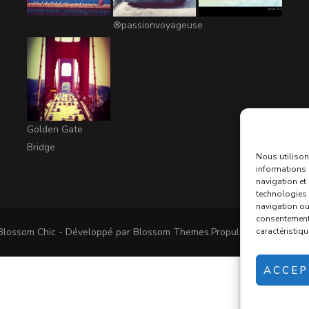
®passionvoyageuse
Golden Gate
Bridge
Nous utilison
informations 
navigation et
technologies 
navigation ou 
consentement p
Blossom Chic - Développé par
Blossom Themes
.Propulsé par
WordPre
caractéristiqu
ACCEP