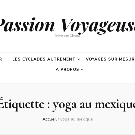
Passion Voyageus
Séverine Cherix
R
LES CYCLADES AUTREMENT
VOYAGES SUR MESUR
A PROPOS
Étiquette :
yoga au mexiqu
Accueil
/
yoga au mexique