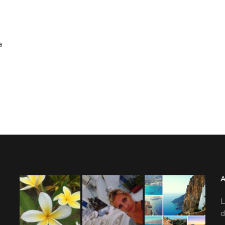
a
L
d