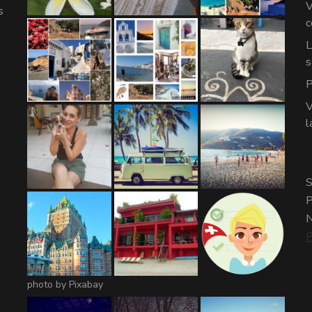
V
s
c
L
s
P
V
l
S
P
N
P
photo by Pixabay