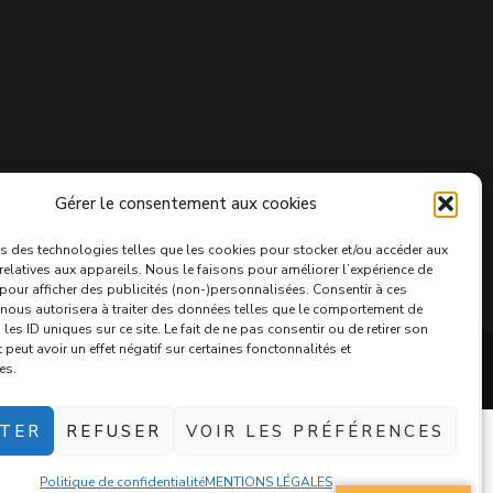
Gérer le consentement aux cookies
s des technologies telles que les cookies pour stocker et/ou accéder aux
relatives aux appareils. Nous le faisons pour améliorer l’expérience de
 pour afficher des publicités (non-)personnalisées. Consentir à ces
nous autorisera à traiter des données telles que le comportement de
les ID uniques sur ce site. Le fait de ne pas consentir ou de retirer son
eut avoir un effet négatif sur certaines fonctonnalités et
ss
.
POLITIQUE DE CONFIDENTIALITÉ
es.
TER
REFUSER
VOIR LES PRÉFÉRENCES
Politique de confidentialité
MENTIONS LÉGALES