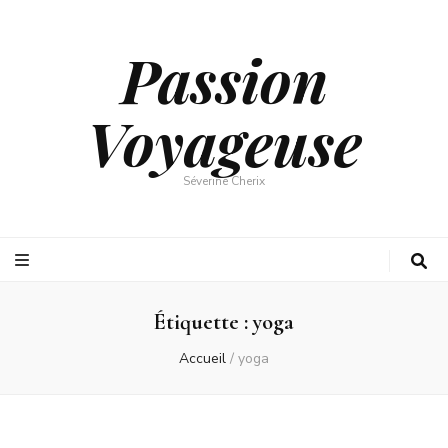
Passion
Voyageuse
Séverine Cherix
Étiquette :
yoga
Accueil
/
yoga