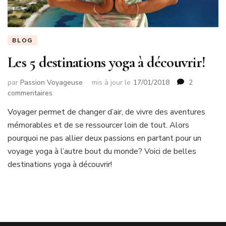
BLOG
Les 5 destinations yoga à découvrir!
par
Passion Voyageuse
mis à jour le
17/01/2018
2
sur
commentaires
Les
Voyager permet de changer d’air, de vivre des aventures
5
mémorables et de se ressourcer loin de tout. Alors
destinations
yoga
pourquoi ne pas allier deux passions en partant pour un
à
voyage yoga à l’autre bout du monde? Voici de belles
découvrir!
destinations yoga à découvrir!