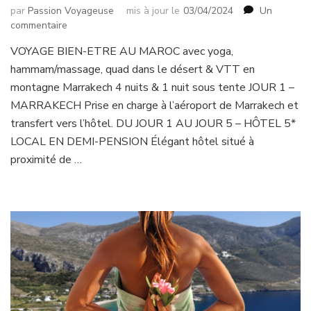
par
Passion Voyageuse
mis à jour le
03/04/2024
Un
sur
commentaire
VOYAGE
VOYAGE BIEN-ETRE AU MAROC avec yoga,
BIEN-
hammam/massage, quad dans le désert & VTT en
ETRE
AU
montagne Marrakech 4 nuits & 1 nuit sous tente JOUR 1 –
MAROC
MARRAKECH Prise en charge à l’aéroport de Marrakech et
!
transfert vers l’hôtel. DU JOUR 1 AU JOUR 5 – HÔTEL 5*
LOCAL EN DEMI-PENSION Élégant hôtel situé à
proximité de …