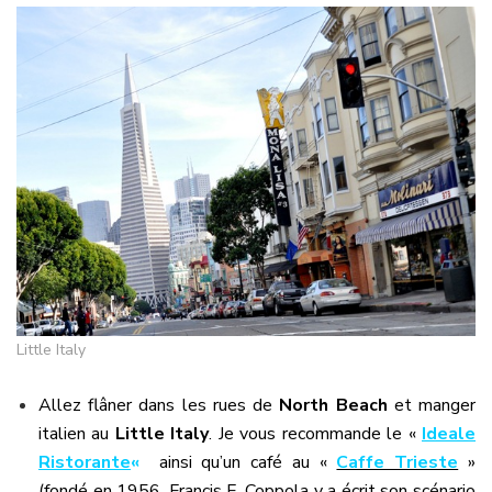
Little Italy
Allez flâner dans les rues de
North Beach
et manger
italien au
Little Italy
. Je vous recommande le «
Ideale
Ristorante
«
ainsi qu’un café au «
Caffe Trieste
»
(fondé en 1956, Francis F. Coppola y a écrit son scénario