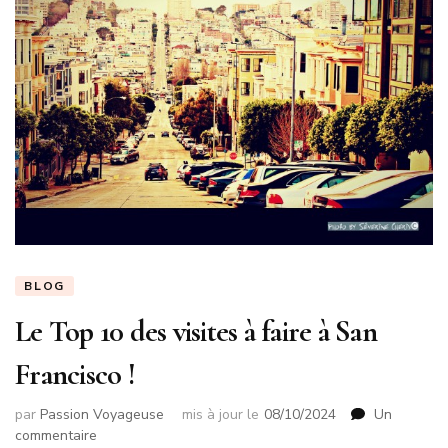
BLOG
Le Top 10 des visites à faire à San
Francisco !
par
Passion Voyageuse
mis à jour le
08/10/2024
Un
sur
commentaire