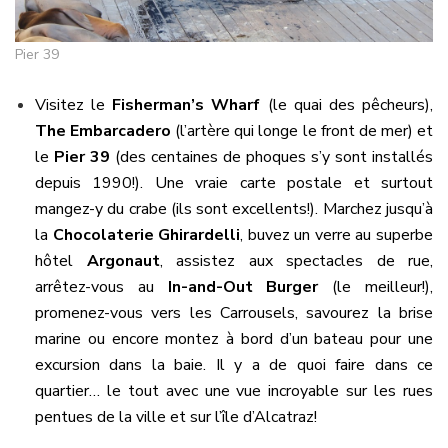
Pier 39
Visitez le
Fisherman’s Wharf
(le quai des pêcheurs),
The Embarcadero
(l’artère qui longe le front de mer) et
le
Pier 39
(des centaines de phoques s’y sont installés
depuis 1990!). Une vraie carte postale et surtout
mangez-y du crabe (ils sont excellents!). Marchez jusqu’à
la
Chocolaterie Ghirardelli
, buvez un verre au superbe
hôtel
Argonaut
, assistez aux spectacles de rue,
arrêtez-vous au
In-and-Out Burger
(le meilleur!),
promenez-vous vers les Carrousels, savourez la brise
marine ou encore montez à bord d’un bateau pour une
excursion dans la baie. Il y a de quoi faire dans ce
quartier… le tout avec une vue incroyable sur les rues
pentues de la ville et sur l’île d’Alcatraz!