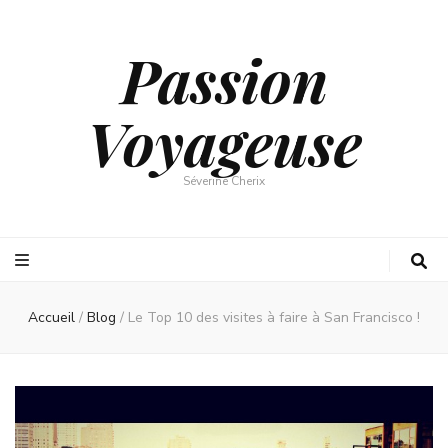
Passion
Voyageuse
Séverine Cherix
Accueil
/
Blog
/
Le Top 10 des visites à faire à San Francisco !