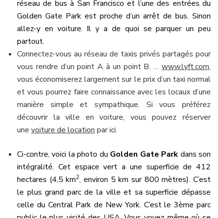
réseau de bus à San Francisco et l’une des entrées du
Golden Gate Park est proche d’un arrêt de bus. Sinon
allez-y en voiture. Il y a de quoi se parquer un peu
partout.
Connectez-vous au réseau de taxis privés partagés pour
vous rendre d’un point A à un point B. …
www.lyft.com
,
vous économiserez largement sur le prix d’un taxi normal
et vous pourrez faire connaissance avec les locaux d’une
manière simple et sympathique. Si vous préférez
découvrir la ville en voiture, vous pouvez réserver
une
voiture de location
par ici.
Ci-contre, voici la photo du
Golden Gate Park
dans son
intégralité. Cet espace vert a une superficie de 412
2
hectares (
4,5 km
, environ
5 km
sur
800 mètres
). C’est
le plus grand parc de la ville et sa superficie dépasse
celle du Central Park de New York. C’est le 3ème parc
public le plus visité des USA. Vous voyez même où se