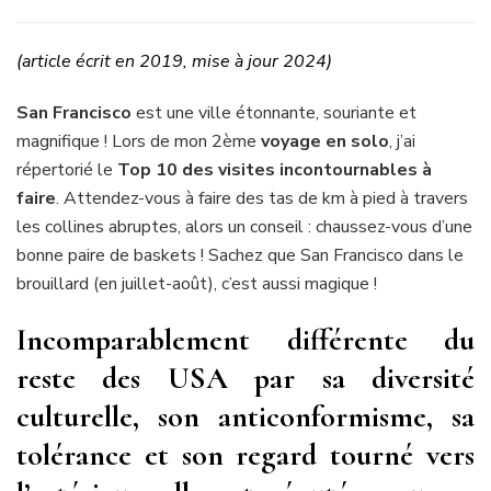
Le
Top
10
(article écrit en 2019, mise à jour 2024)
des
visites
San Francisco
est une ville étonnante, souriante et
à
magnifique ! Lors de mon 2ème
voyage en solo
, j’ai
faire
répertorié le
Top 10 des visites incontournables à
à
San
faire
. Attendez-vous à faire des tas de km à pied à travers
Francisco
les collines abruptes, alors un conseil : chaussez-vous d’une
!
bonne paire de baskets ! Sachez que San Francisco dans le
brouillard (en juillet-août), c’est aussi magique !
Incomparablement différente du
reste des USA par sa diversité
culturelle, son anticonformisme, sa
tolérance et son regard tourné vers