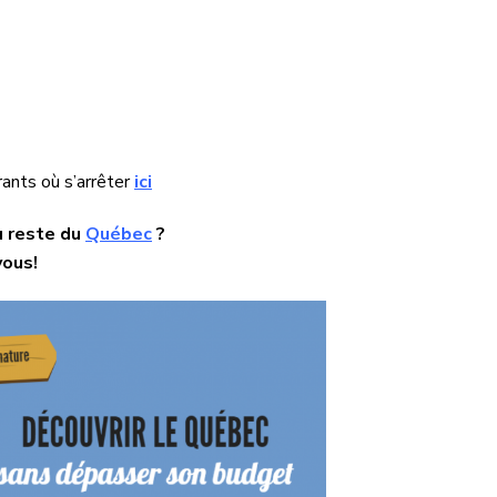
rants où s’arrêter
ici
u reste du
Québec
?
vous!