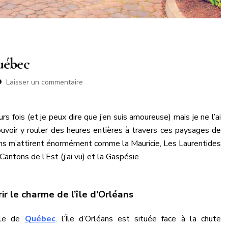
Québec
sur
Laisser un commentaire
Découvrir
l’Île
d’Orléans
eurs fois (et je peux dire que j’en suis amoureuse) mais je ne l’ai
au
ouvoir y rouler des heures entières à travers ces paysages de
Québec
ons m’attirent énormément comme la Mauricie, Les Laurentides
s Cantons de l’Est (j’ai vu) et la Gaspésie.
ir le charme de l’île d’Orléans
ille de
Québec
,
l’Île d’Orléans est située face à la chute